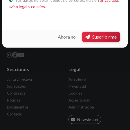
Tus datos no serán cedidos a terceros. Más en
privacidad
,
aviso legal
y
cookies
.
FESMA
Federación Española de Sociedades Mágicas
CIF: G88139191
Ahora no
Suscribirme
info@fesma.es
soporte@fesma.es
(soporte técnico)
Secciones
Legal
Junta Directiva
Aviso legal
Sociedades
Privacidad
Congresos
Cookies
Noticias
Accesibilidad
Documentos
Administración
Contacto
Newsletter