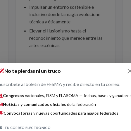
Impulsar un entorno sostenible e
inclusivo donde la magia evolucione
técnica y éticamente
Elevar el Ilusionismo hasta el
reconocimiento que merece entre las
artes escénicas
No te pierdas ni un truco
Suscríbete al boletín de FESMA y recibe directo en tu correo:
Congresos
nacionales, FISM y FLASOMA — fechas, bases y ganadore
Noticias y comunicados oficiales
de la federación
Convocatorias
y nuevas oportunidades para magos federados
TU CORREO ELECTRÓNICO