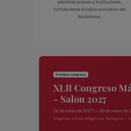
administraciones e instituciones,
fortaleciendo el tejido asociativo del
ilusionismo.
Próximo congreso
XLII Congreso Má
- Salou 2027
26 de mayo de 2027 — 30 de mayo de 2
Organiza: Círculo Mágico de Tarragona – T