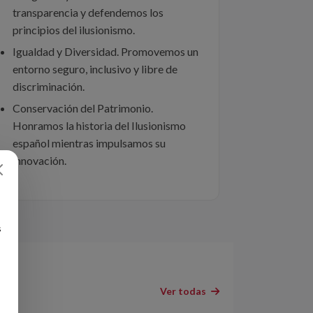
transparencia y defendemos los
principios del ilusionismo.
Igualdad y Diversidad. Promovemos un
entorno seguro, inclusivo y libre de
discriminación.
Conservación del Patrimonio.
Honramos la historia del Ilusionismo
español mientras impulsamos su
innovación.
s
Ver todas