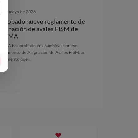
7 de mayo de 2026
Aprobado nuevo reglamento de
asignación de avales FISM de
FESMA
ESMA ha aprobado en asamblea el nuevo
eglamento de Asignación de Avales FISM, un
ocumento que...