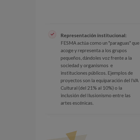
Representación institucional:
FESMA actúa como un "paraguas" que
andad y
acoge y representa a los grupos
lusionistas de
pequeños, dándoles voz frente a la
a función de
sociedad y organismos e
n del sector y
instituciones públicos. Ejemplos de
ivos es
proyectos son la equiparación del IVA
olectivo.
Cultural (del 21% al 10%) o la
inclusión del Ilusionismo entre las
artes escénicas.