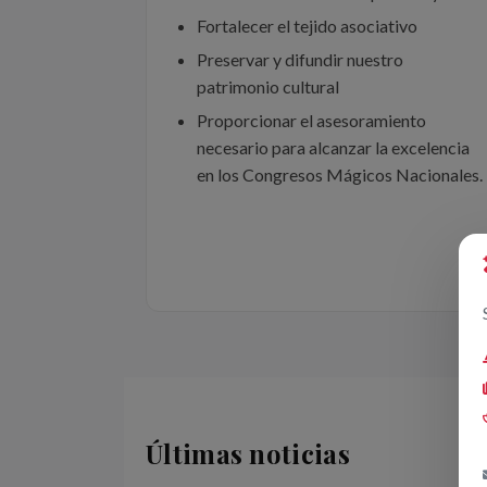
Fortalecer el tejido asociativo
Preservar y difundir nuestro
patrimonio cultural
Proporcionar el asesoramiento
necesario para alcanzar la excelencia
en los Congresos Mágicos Nacionales.
Últimas noticias