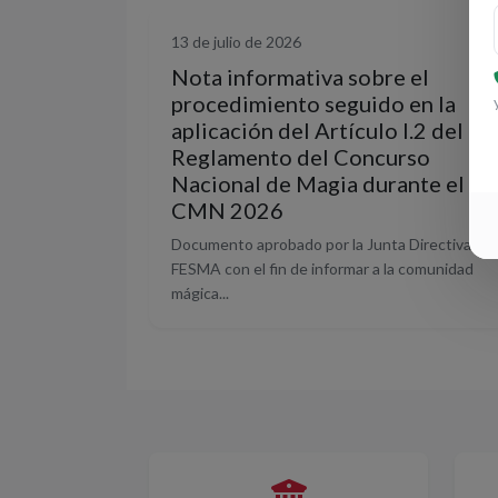
13 de julio de 2026
Nota informativa sobre el
procedimiento seguido en la
aplicación del Artículo I.2 del
Reglamento del Concurso
Nacional de Magia durante el
CMN 2026
Documento aprobado por la Junta Directiva de
FESMA con el fin de informar a la comunidad
mágica...