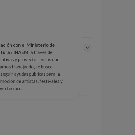
ación con el Ministerio de
Visibilidad en las 
tura / INAEM:
a través de
ante las distintas 
ciativas y proyectos en los que
Inaem o la Academia
amos trabajando, se busca
Artes, la Federación
seguir ayudas públicas para la
aumentar el recono
moción de artistas, festivales y
Ilusionismo.
yo técnico.