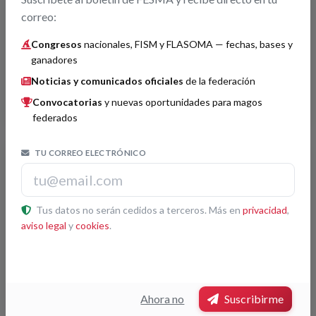
12/04/2024
correo:
Proyecto de acompañamiento y apoyo técnico a los
Congresos
nacionales, FISM y FLASOMA — fechas, bases y
concursantes representantes de España en los
ganadores
campeonatos FISM de Europa y Mundiales
Noticias y comunicados oficiales
de la federación
Convocatorias
y nuevas oportunidades para magos
federados
Proyecto
TU CORREO ELECTRÓNICO
Perfiles Profesionales
23/10/2022
El perfil profesional define las habilidades y capacidades
necesarias para ejercer una profesión. Aunque el
Tus datos no serán cedidos a terceros. Más en
privacidad
,
ilusionismo no está reconocido específicamente en la
aviso legal
y
cookies
.
clasificación europea ESCO, FESMA trabaja en la definición
de sus perfiles profesionales en España, adaptándolos al
modelo del INCUAL mediante una Comisión de Formación.
Ahora no
Suscribirme