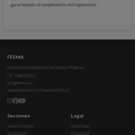
garantizando el cumplimiento del reglamento.
FESMA
Federación Española de Sociedades Mágicas
CIF: G88139191
info@fesma.es
soporte@fesma.es
(soporte técnico)
Secciones
Legal
Junta Directiva
Aviso legal
Sociedades
Privacidad