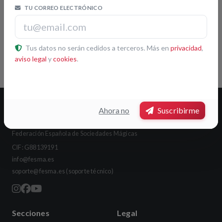
TU CORREO ELECTRÓNICO
Leaflet
|
© OpenStreetMap contributors
Tus datos no serán cedidos a terceros. Más en
privacidad
,
Pulsa otra sociedad del mapa para ver su ficha
aviso legal
y
cookies
.
Ahora no
Suscribirme
FESMA
Federación Española de Sociedades Mágicas
CIF: G88139191
info@fesma.es
soporte@fesma.es
(soporte técnico)
Secciones
Legal