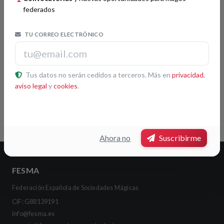
federados
TU CORREO ELECTRÓNICO
Tus datos no serán cedidos a terceros. Más en
privacidad
,
aviso legal
y
cookies
.
Leaflet
|
© OpenStreetMap contributors
Pulsa otra sociedad del mapa para ver su ficha
Ahora no
Suscribirme
FESMA
Federación Española de Sociedades Mágicas
CIF: G88139191
info@fesma.es