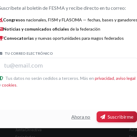
EMAIL
Suscríbete al boletín de FESMA y recibe directo en tu correo:
amscirculomagico@gmail.
Congresos
nacionales, FISM y FLASOMA — fechas, bases y ganadore
com
Noticias y comunicados oficiales
de la federación
Convocatorias
y nuevas oportunidades para magos federados
TU CORREO ELECTRÓNICO
Tus datos no serán cedidos a terceros. Más en
privacidad
,
aviso legal
Puls
y
cookies
.
Ahora no
Suscribirme
Secciones
Leg
Junta Directiva
Avis