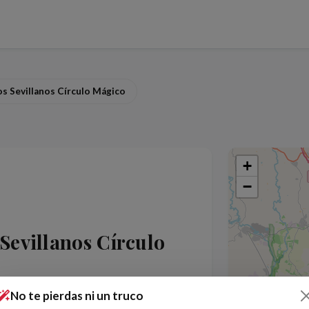
s Sevillanos Círculo Mágico
+
−
Sevillanos Círculo
No te pierdas ni un truco