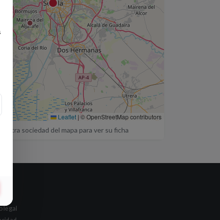
s
Leaflet
|
© OpenStreetMap contributors
a otra sociedad del mapa para ver su ficha
al
o legal