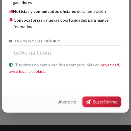
ganadores
Noticias y comunicados oficiales
de la federación
Convocatorias
y nuevas oportunidades para magos
federados
TU CORREO ELECTRÓNICO
Tus datos no serán cedidos a terceros. Más en
privacidad
,
aviso legal
y
cookies
.
Leaflet
|
© OpenStreetMap contributors
Ahora no
Suscribirme
Pulsa otra sociedad del mapa para ver su ficha