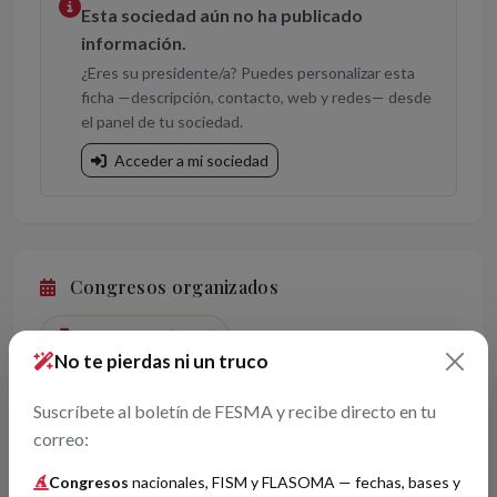
Esta sociedad aún no ha publicado
información.
¿Eres su presidente/a? Puedes personalizar esta
ficha —descripción, contacto, web y redes— desde
el panel de tu sociedad.
Acceder a mi sociedad
Congresos organizados
XXXI · Madrid (2011)
No te pierdas ni un truco
Suscríbete al boletín de FESMA y recibe directo en tu
+
correo:
−
Congresos
nacionales, FISM y FLASOMA — fechas, bases y