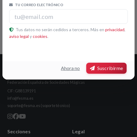
TU CORREO ELECTRÓNICO
Leaflet
|
© OpenStreetMap contributors
Tus datos no serán cedidos a terceros. Más en
privacidad
,
Pulsa otra sociedad del mapa para ver su ficha
aviso legal
y
cookies
.
Ahora no
Suscribirme
FESMA
Federación Española de Sociedades Mágicas
CIF: G88139191
info@fesma.es
soporte@fesma.es
(soporte técnico)
Secciones
Legal