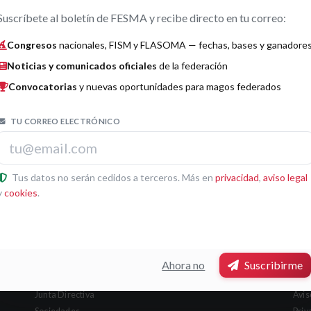
Suscríbete al boletín de FESMA y recibe directo en tu correo:
Congresos
nacionales, FISM y FLASOMA — fechas, bases y ganadore
Noticias y comunicados oficiales
de la federación
Convocatorias
y nuevas oportunidades para magos federados
TU CORREO ELECTRÓNICO
Tus datos no serán cedidos a terceros. Más en
privacidad
,
aviso legal
Puls
y
cookies
.
Ahora no
Suscribirme
Secciones
Leg
Junta Directiva
Avis