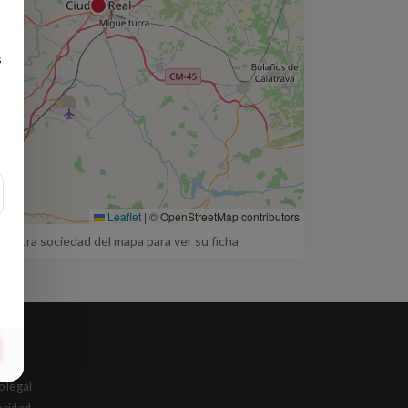
s
Leaflet
|
© OpenStreetMap contributors
a otra sociedad del mapa para ver su ficha
al
o legal