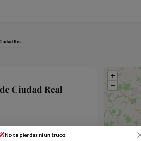
Ciudad Real
+
−
de Ciudad Real
No te pierdas ni un truco