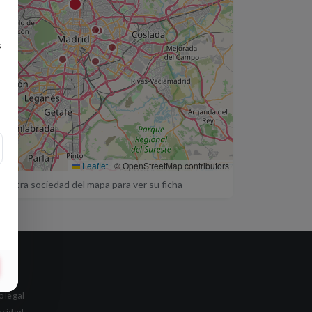
s
Leaflet
|
© OpenStreetMap contributors
a otra sociedad del mapa para ver su ficha
al
o legal