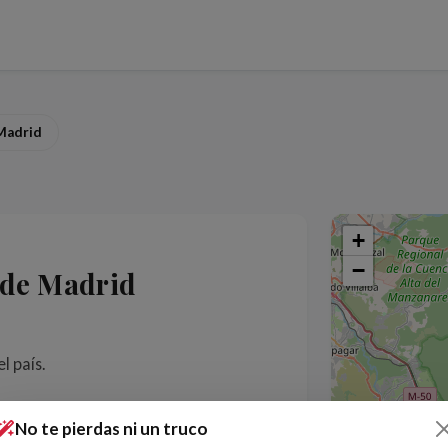
Madrid
+
−
 de Madrid
l país.
No te pierdas ni un truco