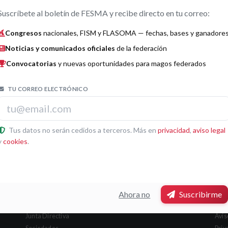
Suscríbete al boletín de FESMA y recibe directo en tu correo:
Congresos
nacionales, FISM y FLASOMA — fechas, bases y ganadore
Noticias y comunicados oficiales
de la federación
Convocatorias
y nuevas oportunidades para magos federados
TU CORREO ELECTRÓNICO
Tus datos no serán cedidos a terceros. Más en
privacidad
,
aviso legal
Puls
y
cookies
.
Ahora no
Suscribirme
Secciones
Leg
Junta Directiva
Avis