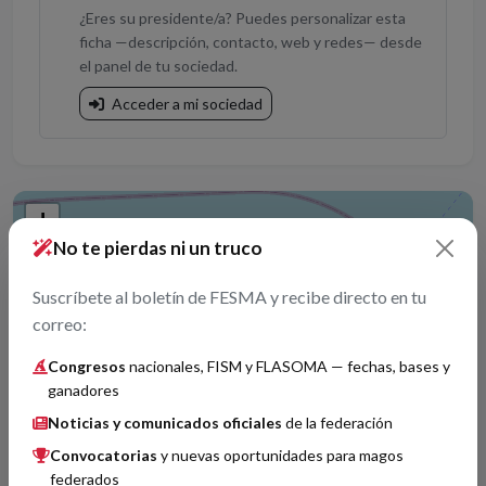
¿Eres su presidente/a? Puedes personalizar esta
ficha —descripción, contacto, web y redes— desde
el panel de tu sociedad.
Acceder a mi sociedad
+
No te pierdas ni un truco
−
Suscríbete al boletín de FESMA y recibe directo en tu
correo:
Congresos
nacionales, FISM y FLASOMA — fechas, bases y
ganadores
Noticias y comunicados oficiales
de la federación
Convocatorias
y nuevas oportunidades para magos
federados