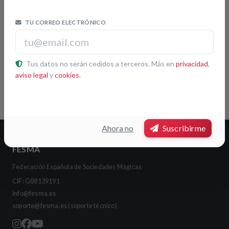
TU CORREO ELECTRÓNICO
Tus datos no serán cedidos a terceros. Más en
privacidad
,
Leaflet
|
© OpenStreetMap contributors
aviso legal
y
cookies
.
Pulsa otra sociedad del mapa para ver su ficha
Ahora no
Suscribirme
FESMA
Federación Española de Sociedades Mágicas
CIF: G88139191
info@fesma.es
soporte@fesma.es
(soporte técnico)