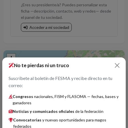
¿Eres su presidente/a? Puedes personalizar esta
ficha —descripción, contacto, web y redes— desde
el panel de tu sociedad.
Acceder a mi sociedad
+
No te pierdas ni un truco
−
Suscríbete al boletín de FESMA y recibe directo en tu
correo:
Congresos
nacionales, FISM y FLASOMA — fechas, bases y
ganadores
Noticias y comunicados oficiales
de la federación
Convocatorias
y nuevas oportunidades para magos
federados