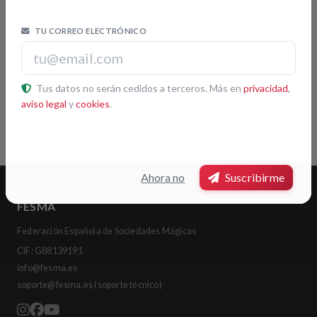
TU CORREO ELECTRÓNICO
Tus datos no serán cedidos a terceros. Más en
privacidad
,
Leaflet
|
© OpenStreetMap contributors
aviso legal
y
cookies
.
Pulsa otra sociedad del mapa para ver su ficha
Ahora no
Suscribirme
FESMA
Federación Española de Sociedades Mágicas
CIF: G88139191
info@fesma.es
soporte@fesma.es
(soporte técnico)