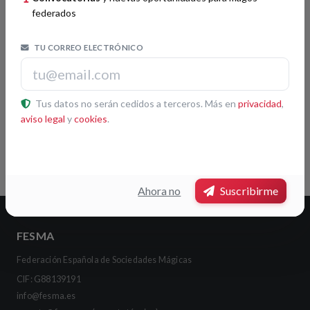
federados
TU CORREO ELECTRÓNICO
Tus datos no serán cedidos a terceros. Más en
privacidad
,
aviso legal
y
cookies
.
Leaflet
|
© OpenStreetMap contributors
Pulsa otra sociedad del mapa para ver su ficha
Ahora no
Suscribirme
FESMA
Federación Española de Sociedades Mágicas
CIF: G88139191
info@fesma.es