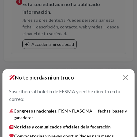
Esta sociedad aún no ha publicado
información.
¿Eres su presidente/a? Puedes personalizar esta
ficha —descripción, contacto, web y redes— desde
el panel de tu sociedad.
Acceder a mi sociedad
+
No te pierdas ni un truco
−
Suscríbete al boletín de FESMA y recibe directo en tu
correo:
Congresos
nacionales, FISM y FLASOMA — fechas, bases y
ganadores
Noticias y comunicados oficiales
de la federación
Convocatorias
y nuevas oportunidades para magos