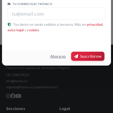
TU CORREO ELECTRÓNICO
Leaflet
|
© OpenStreetMap contributors
Tus datos no serán cedidos a terceros. Más en
privacidad
,
Pulsa otra sociedad del mapa para ver su ficha
aviso legal
y
cookies
.
Ahora no
Suscribirme
FESMA
Federación Española de Sociedades Mágicas
CIF: G88139191
info@fesma.es
soporte@fesma.es
(soporte técnico)
Secciones
Legal