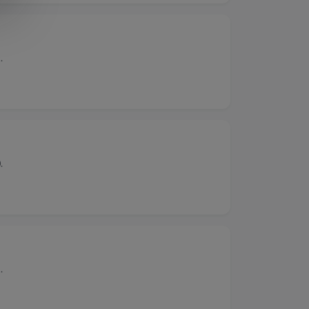
.
.
.