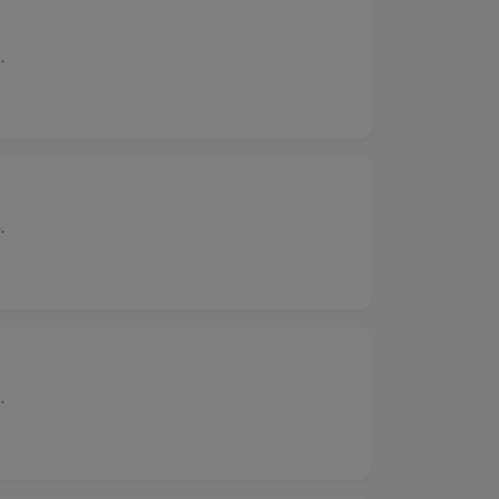
.
.
.