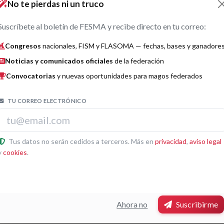
No te pierdas ni un truco
Acta del jurado — Congreso Nacional 2016
Suscríbete al boletín de FESMA y recibe directo en tu correo:
Documento oficial del Congreso Nacional de FESMA celebrado en 2016
Congresos
nacionales, FISM y FLASOMA — fechas, bases y ganadore
Descargar
Previsualizar
Noticias y comunicados oficiales
de la federación
Convocatorias
y nuevas oportunidades para magos federados
Acta del jurado — Congreso Nacional 2014
TU CORREO ELECTRÓNICO
Documento oficial del Congreso Nacional de FESMA celebrado en 2014
Descargar
Previsualizar
Tus datos no serán cedidos a terceros. Más en
privacidad
,
aviso legal
y
cookies
.
Acta del jurado — Congreso Nacional 2013
Documento oficial del Congreso Nacional de FESMA celebrado en 2013
Ahora no
Suscribirme
Descargar
Previsualizar