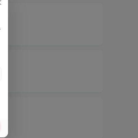
.
s
.
.