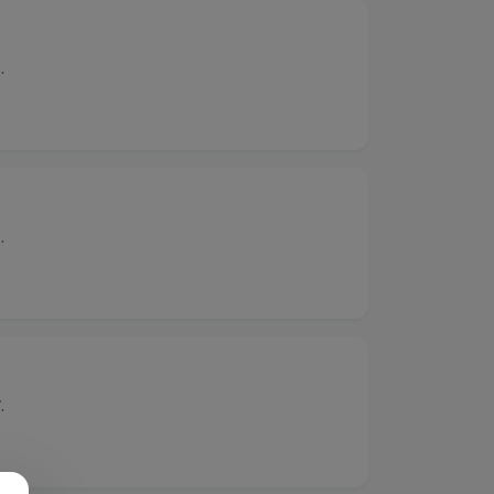
.
.
.