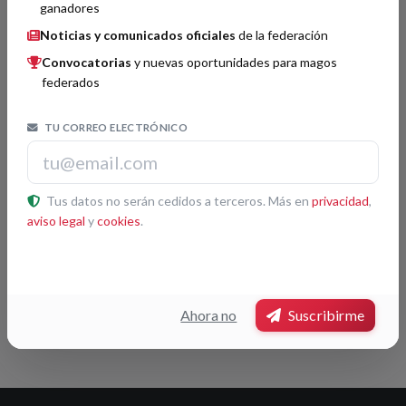
ganadores
Noticias y comunicados oficiales
de la federación
Convocatorias
y nuevas oportunidades para magos
federados
TU CORREO ELECTRÓNICO
Tus datos no serán cedidos a terceros. Más en
privacidad
,
aviso legal
y
cookies
.
Leaflet
|
© OpenStreetMap contributors
Ahora no
Suscribirme
Pulsa otra sociedad del mapa para ver su ficha