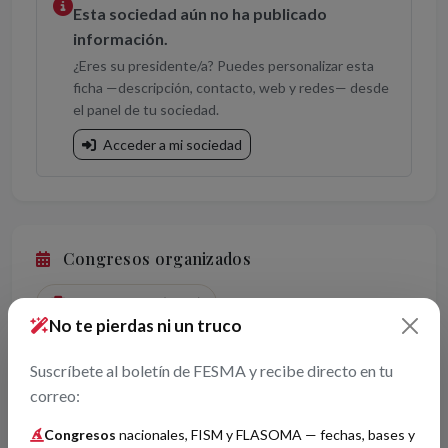
Esta sociedad aún no ha publicado
información.
¿Eres su presidente/a? Puedes personalizar esta
ficha —descripción, contacto, web y redes— desde
el panel de tu sociedad.
Acceder a mi sociedad
Congresos organizados
XLI · Santander (2026)
No te pierdas ni un truco
Suscríbete al boletín de FESMA y recibe directo en tu
+
correo:
−
Congresos
nacionales, FISM y FLASOMA — fechas, bases y