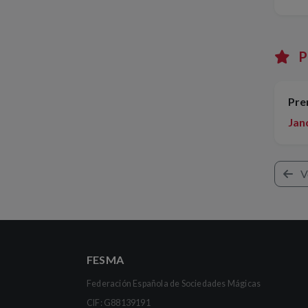
P
Pre
Jan
V
FESMA
Federación Española de Sociedades Mágicas
CIF: G88139191