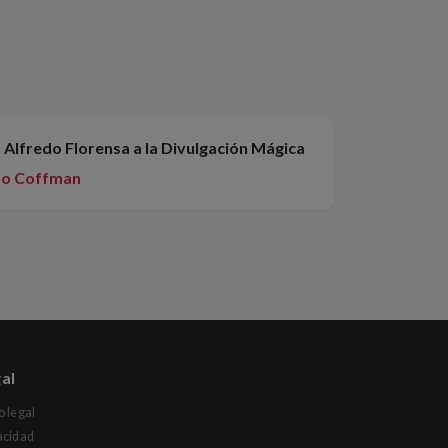
Alfredo Florensa a la Divulgación Mágica
do Coffman
al
o legal
acidad