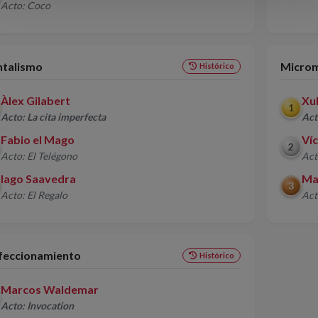
Acto: Coco
talismo
Microm
Histórico
Àlex Gilabert
Xu
1
Acto: La cita imperfecta
Act
Fabio el Mago
Víc
2
Acto: El Telégono
Act
Iago Saavedra
Ma
3
Acto: El Regalo
Act
feccionamiento
Histórico
Marcos Waldemar
Acto: Invocation