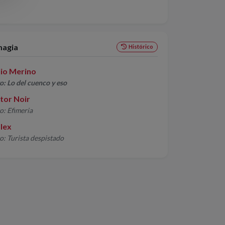
agia
Histórico
lio Merino
o: Lo del cuenco y eso
tor Noir
o: Efimeria
lex
o: Turista despistado