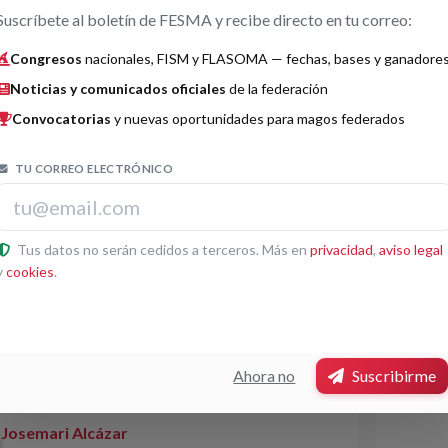
Suscríbete al boletín de FESMA y recibe directo en tu correo:
Congresos
nacionales, FISM y FLASOMA — fechas, bases y ganadore
ia Cómica
Magia 
Histórico
Noticias y comunicados oficiales
de la federación
Mago Mino i Arthur
Jo
Convocatorias
y nuevas oportunidades para magos federados
1
Acto: El Conejo
Act
Ad
TU CORREO ELECTRÓNICO
2
Act
Ra
3
Act
Tus datos no serán cedidos a terceros. Más en
privacidad
,
aviso legal
y
cookies
.
ia para la infancia
Manipu
Histórico
Ahora no
Suscribirme
Pedro Lucas
Hé
1
Acto: Papiroloquía
Act
Josemari Alcázar