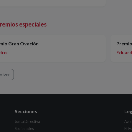
remios especiales
mio Gran Ovación
Premio 
dro
Eduar
olver
Secciones
Leg
Junta Directiva
Avis
Sociedades
Priv