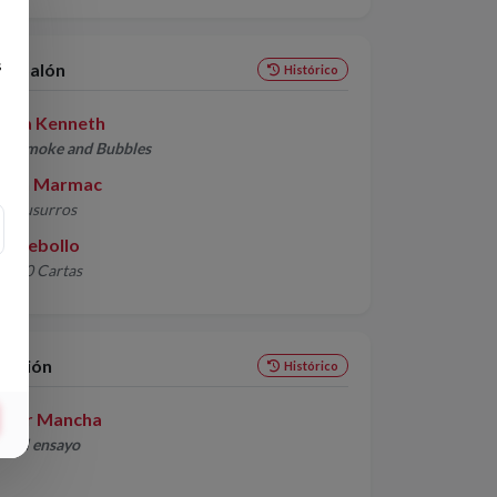
s
de Salón
Histórico
shua Kenneth
o: Smoke and Bubbles
rián Marmac
o: Susurros
fa Rebollo
o: 10 Cartas
lación
Histórico
ctor Mancha
o: El ensayo