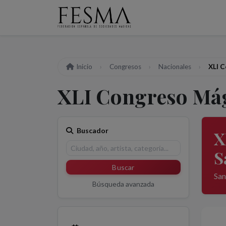
Inicio
Congresos
Nacionales
XLI C
XLI Congreso Mág
Buscador
X
S
Buscar
San
Búsqueda avanzada