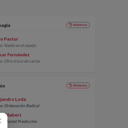
agia
Histórico
ko Pastur
o: Nadie en el espejo
car Fernández
o: Otro truco de cartas
ión
Histórico
ejandro Loda
o: Ordenación Radical
x Gilabert
o: Mantel Predicción