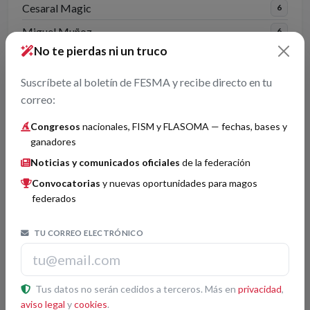
Cesaral Magic
6
Miguel Muñoz
6
No te pierdas ni un truco
Adrián Carratalá
5
Suscríbete al boletín de FESMA y recibe directo en tu
correo:
Jurados más recurrentes
Ver todos →
Congresos
nacionales, FISM y FLASOMA — fechas, bases y
ganadores
Armando Gómez Bernardo
12
Noticias y comunicados oficiales
de la federación
Segundo Morillo Millera
8
Convocatorias
y nuevas oportunidades para magos
Alberto Arranz Llorente
7
federados
Mariano Calvo del Pino
7
TU CORREO ELECTRÓNICO
Enric Magoo
6
Jorge Blass
6
Tus datos no serán cedidos a terceros. Más en
privacidad
,
aviso legal
y
cookies
.