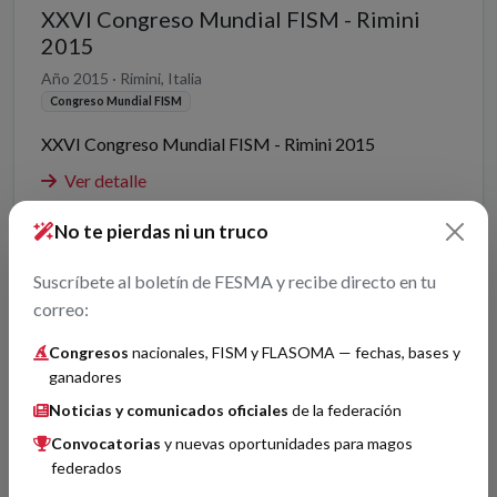
XXVI Congreso Mundial FISM - Rimini
2015
Año 2015 · Rimini, Italia
Congreso Mundial FISM
XXVI Congreso Mundial FISM - Rimini 2015
Ver detalle
No te pierdas ni un truco
XXXIII Congreso Mágico Nacional de
Suscríbete al boletín de FESMA y recibe directo en tu
España - Cáceres 2014
correo:
Del 19/06/2014 al 22/06/2014 · Cáceres, España
Congresos
nacionales, FISM y FLASOMA — fechas, bases y
Congreso Mágico Nacional de España
ganadores
Unión de Magos de Extremadura
Noticias y comunicados oficiales
de la federación
Celebrado en Cáceres del 19 al 22 de Junio de 2014.
Convocatorias
y nuevas oportunidades para magos
Fue organizado por la Unión de Magos de
federados
Extremadura (UMEX) y presidido por Dª. Angela