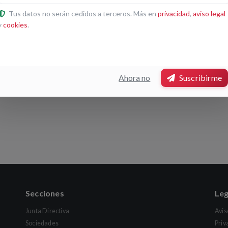
Tus datos no serán cedidos a terceros. Más en
privacidad
,
aviso legal
y
cookies
.
Ahora no
Suscribirme
Secciones
Leg
Junta Directiva
Avis
Sociedades
Priv