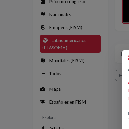
Próximo congreso
Nacionales
Europeos (FISM)
Latinoamericanos
(FLASOMA)
No h
Mundiales (FISM)
Todos
V
Mapa
Españoles en FISM
Explorar
Artistas