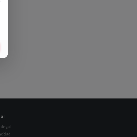
al
o legal
acidad