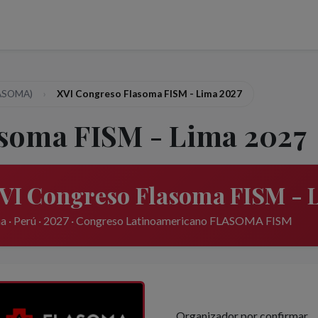
LASOMA)
XVI Congreso Flasoma FISM - Lima 2027
soma FISM - Lima 2027
VI Congreso Flasoma FISM - 
a · Perú · 2027 · Congreso Latinoamericano FLASOMA FISM
Organizador por confirmar.