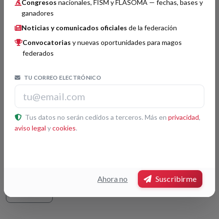
Congresos
nacionales, FISM y FLASOMA — fechas, bases y
Imagen no disponible
ganadores
Noticias y comunicados oficiales
de la federación
Convocatorias
y nuevas oportunidades para magos
federados
TU CORREO ELECTRÓNICO
Organizador por confirmar.
Jurado por confirmar.
Tus datos no serán cedidos a terceros. Más en
privacidad
,
aviso legal
y
cookies
.
No hay premios registrados para este congreso.
Ahora no
Suscribirme
Volver