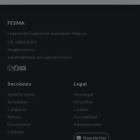
FESMA
Federación Española de Sociedades Mágicas
CIF: G88139191
info@fesma.es
soporte@fesma.es
(soporte técnico)
Secciones
Legal
Junta Directiva
Aviso legal
Sociedades
Privacidad
Congresos
Cookies
Noticias
Accesibilidad
Documentos
Administración
Contacto
Newsletter