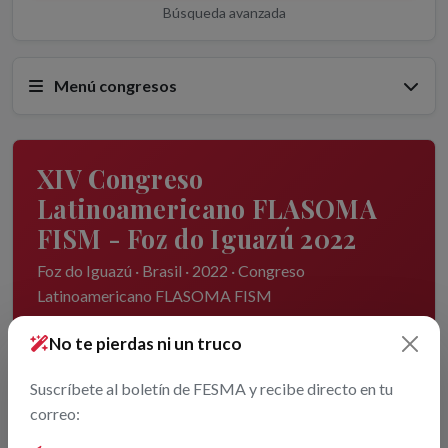
Búsqueda avanzada
Menú congresos
XIV Congreso
Latinoamericano FLASOMA
FISM - Foz do Iguazú 2022
Foz do Iguazú · Brasil · 2022 · Congreso
Latinoamericano FLASOMA FISM
No te pierdas ni un truco
Suscríbete al boletín de FESMA y recibe directo en tu
correo: