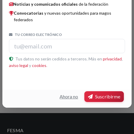
Noticias y comunicados oficiales
de la federación
Convocatorias
y nuevas oportunidades para magos
federados
Organizador por confirmar.
TU CORREO ELECTRÓNICO
Jurado por confirmar.
Tus datos no serán cedidos a terceros. Más en
privacidad
,
aviso legal
y
cookies
.
No hay premios registrados para este congreso.
Volver
Ahora no
Suscribirme
FESMA