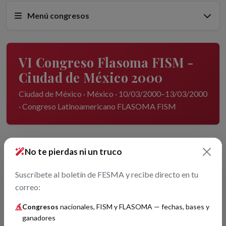
Menú congresos
VI Congreso Flasoma FISM -
Ciudad de México 2000
Ciudad de México · México · 10/03/2000–13/03/2000
· Congreso Latinoamericano FLASOMA FISM
No te pierdas ni un truco
Suscríbete al boletín de FESMA y recibe directo en tu
correo:
Imagen no disponible
Congresos
nacionales, FISM y FLASOMA — fechas, bases y
ganadores