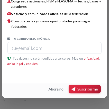
Congresos
nacionales, FISM y FLASOMA — fechas, bases y
Imagen no disponible
ganadores
Noticias y comunicados oficiales
de la federación
Convocatorias
y nuevas oportunidades para magos
federados
TU CORREO ELECTRÓNICO
Organizador por confirmar.
Jurado por confirmar.
Tus datos no serán cedidos a terceros. Más en
privacidad
,
aviso legal
y
cookies
.
No hay premios registrados para este congreso.
Ahora no
Suscribirme
Volver