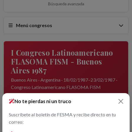
Búsqueda avanzada
Menú congresos
I Congreso Latinoamericano
FLASOMA FISM - Buenos
Aires 1987
Buenos Aires · Argentina · 18/02/1987–23/02/1987 ·
Congreso Latinoamericano FLASOMA FISM
No te pierdas ni un truco
Suscríbete al boletín de FESMA y recibe directo en tu
correo: