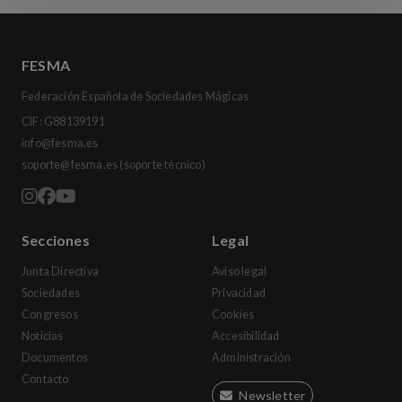
FESMA
Federación Española de Sociedades Mágicas
CIF: G88139191
info@fesma.es
soporte@fesma.es
(soporte técnico)
Secciones
Legal
Junta Directiva
Aviso legal
Sociedades
Privacidad
Congresos
Cookies
Noticias
Accesibilidad
Documentos
Administración
Contacto
Newsletter