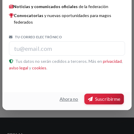
Noticias y comunicados oficiales
de la federación
Jurado por confirmar.
Convocatorias
y nuevas oportunidades para magos
federados
Premios por categorías
TU CORREO ELECTRÓNICO
Micromagia
Histórico
Tus datos no serán cedidos a terceros. Más en
privacidad
,
aviso legal
y
cookies
.
Fernando Maymó
3
Volver
Ahora no
Suscribirme