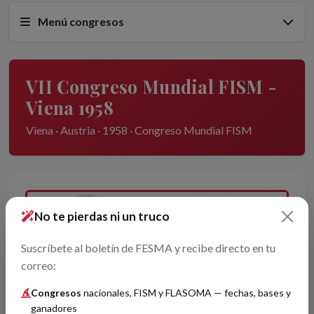
Menú congresos
VII Congreso Mundial FISM -
Viena 1958
Viena · Austria · 1958 · Congreso Mundial FISM
No te pierdas ni un truco
Suscríbete al boletín de FESMA y recibe directo en tu
correo:
Congresos
nacionales, FISM y FLASOMA — fechas, bases y
ganadores
Organizador por confirmar.