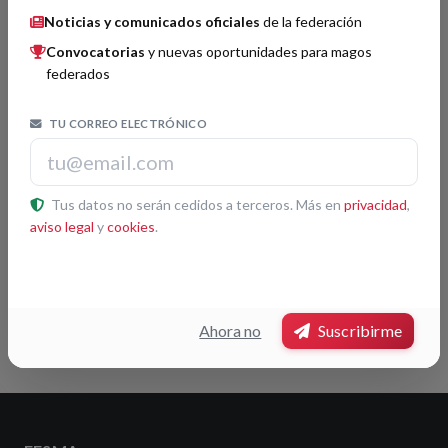
Noticias y comunicados oficiales
de la federación
Convocatorias
y nuevas oportunidades para magos
federados
Organizador por confirmar.
TU CORREO ELECTRÓNICO
Jurado por confirmar.
Tus datos no serán cedidos a terceros. Más en
privacidad
,
aviso legal
y
cookies
.
No hay premios registrados para este congreso.
Volver
Ahora no
Suscribirme