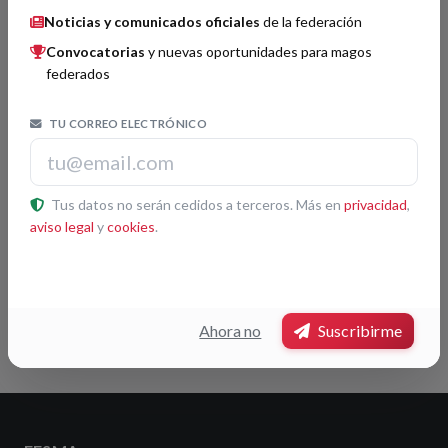
Noticias y comunicados oficiales
de la federación
Convocatorias
y nuevas oportunidades para magos
federados
Organizador por confirmar.
TU CORREO ELECTRÓNICO
Jurado por confirmar.
Tus datos no serán cedidos a terceros. Más en
privacidad
,
aviso legal
y
cookies
.
No hay premios registrados para este congreso.
Volver
Ahora no
Suscribirme