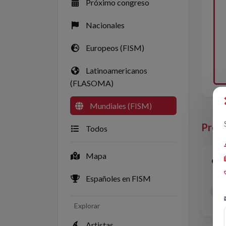
Próximo congreso
Nacionales
Europeos (FISM)
Latinoamericanos
(FLASOMA)
Mundiales (FISM)
Premi
Todos
Mapa
Car
Españoles en FISM
2
Explorar
Artistas