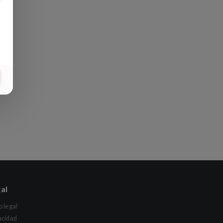
al
o legal
acidad