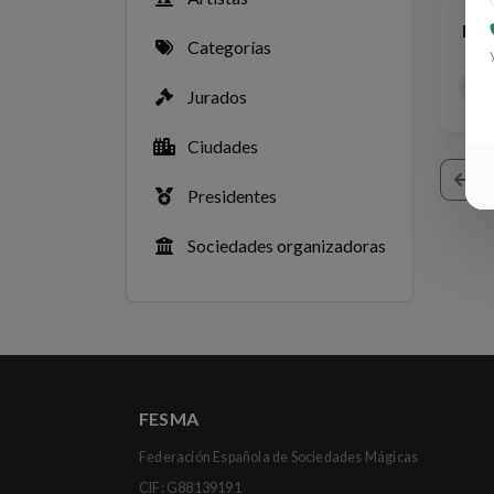
Men
Categorías
2
Jurados
Ciudades
V
Presidentes
Sociedades organizadoras
FESMA
Federación Española de Sociedades Mágicas
CIF: G88139191