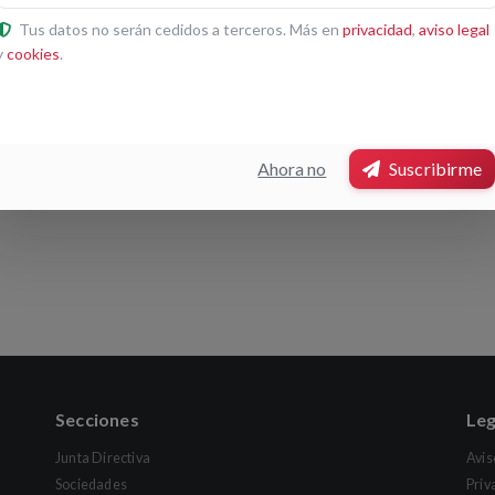
talismo
Tus datos no serán cedidos a terceros. Más en
privacidad
,
aviso legal
Histórico
y
cookies
.
Luis Boyano & Isabella
Ahora no
Suscribirme
olver
Secciones
Leg
Junta Directiva
Avis
Sociedades
Priv