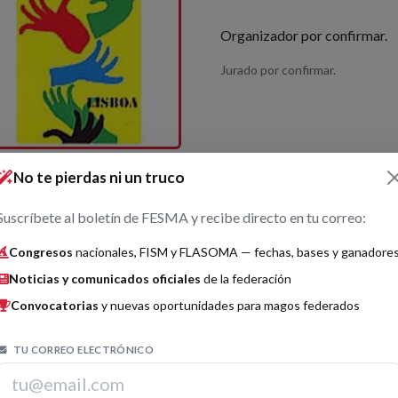
Organizador por confirmar.
Jurado por confirmar.
No te pierdas ni un truco
Suscríbete al boletín de FESMA y recibe directo en tu correo:
os por categorías
Congresos
nacionales, FISM y FLASOMA — fechas, bases y ganadore
Noticias y comunicados oficiales
de la federación
tomagia
Grande
Histórico
Convocatorias
y nuevas oportunidades para magos federados
MagoMigue
Yu
2
Acto: ¿Todo Dorsos?
TU CORREO ELECTRÓNICO