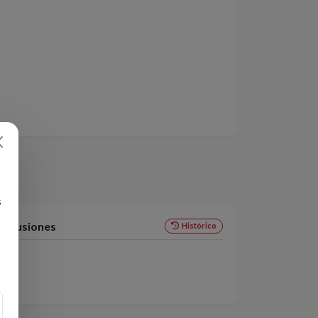
s
s Ilusiones
Histórico
nke