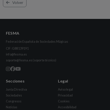
Volver
FESMA
Federación Española de Sociedades Mágicas
CIF: G88139191
info@fesma.es
soporte@fesma.es
(soporte técnico)
Secciones
Legal
Junta Directiva
Aviso legal
Sociedades
Privacidad
Congresos
Cookies
Noticias
Accesibilidad