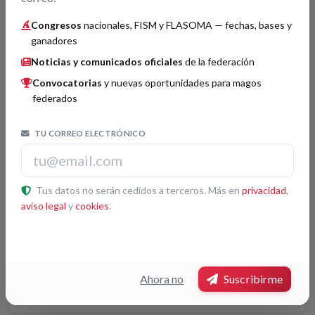
Cartomagia
Histórico
Congresos
nacionales, FISM y FLASOMA — fechas, bases y
ganadores
Pere Rafat
2
Noticias y comunicados oficiales
de la federación
Convocatorias
y nuevas oportunidades para magos
Javi Benítez
3
federados
TU CORREO ELECTRÓNICO
Grandes Ilusiones
Histórico
Yunke
2
Tus datos no serán cedidos a terceros. Más en
privacidad
,
aviso legal
y
cookies
.
Invención o perfeccionamiento
Histórico
Ahora no
Suscribirme
Javier Botía