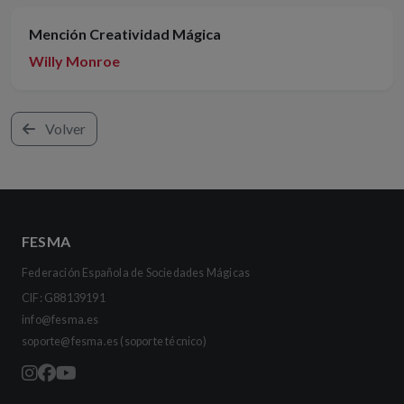
Mención Creatividad Mágica
Willy Monroe
Volver
FESMA
Federación Española de Sociedades Mágicas
CIF: G88139191
info@fesma.es
soporte@fesma.es
(soporte técnico)