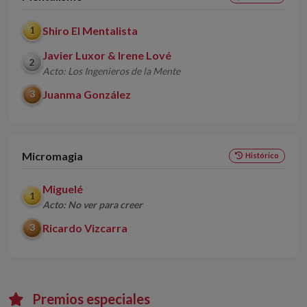
Shiro El Mentalista
1
Javier Luxor & Irene Lové
2
Acto: Los Ingenieros de la Mente
Juanma González
3
Micromagia
Histórico
Miguelé
1
Acto: No ver para creer
Ricardo Vizcarra
3
Premios especiales