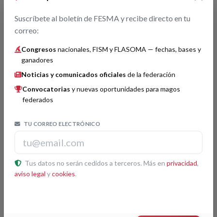
Roberto Sirgo
3
Suscríbete al boletín de FESMA y recibe directo en tu
Acto: Mental Pad
correo:
Congresos
nacionales, FISM y FLASOMA — fechas, bases y
ganadores
Magia Cómica
Histórico
Noticias y comunicados oficiales
de la federación
Magic Jose
Convocatorias
y nuevas oportunidades para magos
2
Acto: E-vidente
federados
TU CORREO ELECTRÓNICO
Magia de Salón
Histórico
Magic Jose
Tus datos no serán cedidos a terceros. Más en
privacidad
,
2
aviso legal
y
cookies
.
Acto: Baraja en la Botella
Iván Fernández
3