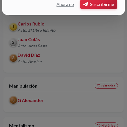
Ahora no
Suscribirme
Magia General
Histórico
Carlos Rubio
1
Acto: El Libro Infinito
Juan Colás
2
Acto: Aros Rasta
David Díaz
3
Acto: Avarice
Manipulación
Histórico
G Alexander
3
Mentalismo
Histórico