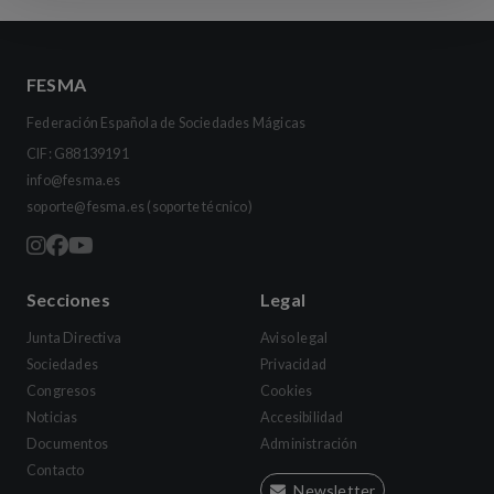
FESMA
Federación Española de Sociedades Mágicas
CIF: G88139191
info@fesma.es
soporte@fesma.es
(soporte técnico)
Secciones
Legal
Junta Directiva
Aviso legal
Sociedades
Privacidad
Congresos
Cookies
Noticias
Accesibilidad
Documentos
Administración
Contacto
Newsletter