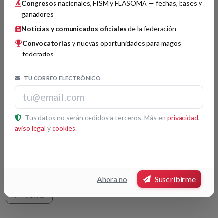
Imagen no disponible
Congresos
nacionales, FISM y FLASOMA — fechas, bases y
ganadores
Noticias y comunicados oficiales
de la federación
Convocatorias
y nuevas oportunidades para magos
federados
Organizado por
Círculo Mágico de Tarragona –
TU CORREO ELECTRÓNICO
Tarracadabra
. Presidido por
Rodney James Piper
.
Jurado por confirmar.
Tus datos no serán cedidos a terceros. Más en
privacidad
,
aviso legal
y
cookies
.
No hay premios registrados para este congreso.
Ahora no
Suscribirme
Volver