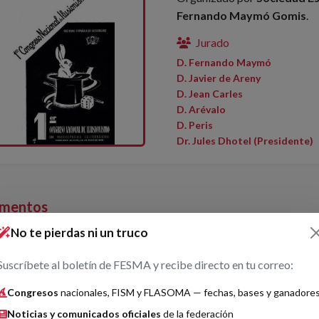
Fernando Maymó Gomis
.
Jurado
D. Fernando Maymó
D. Javier de Areny
D. Jean Carles
D. Arévalo
D. Peris
Dr. Jules Dhotel (Presidente)
mentos
No te pierdas ni un truco
ónica
Suscríbete al boletín de FESMA y recibe directo en tu correo:
Congresos
nacionales, FISM y FLASOMA — fechas, bases y ganadore
Gran Premio
Noticias y comunicados oficiales
de la federación