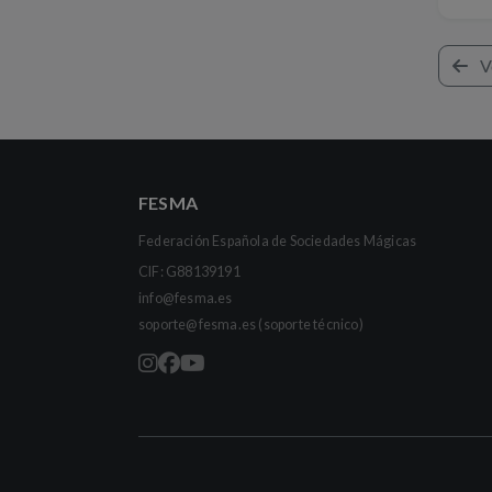
V
FESMA
Federación Española de Sociedades Mágicas
CIF: G88139191
info@fesma.es
soporte@fesma.es
(soporte técnico)