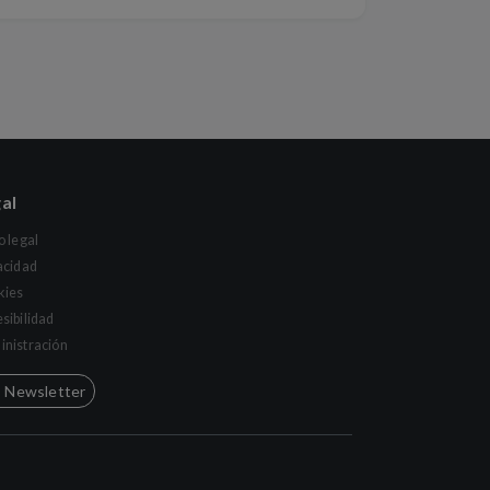
al
o legal
acidad
kies
sibilidad
nistración
Newsletter