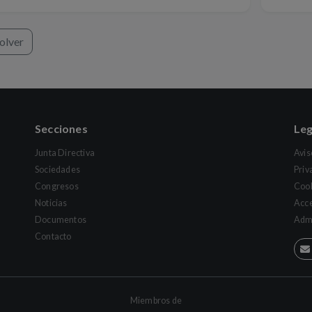
olver
Secciones
Leg
Junta Directiva
Avis
Sociedades
Priv
Congresos
Coo
Noticias
Acce
Documentos
Admi
Contacto
Miembros de