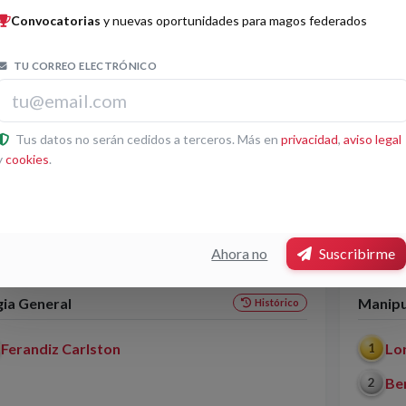
HAN NIBERCO
Convocatorias
y nuevas oportunidades para magos federados
TU CORREO ELECTRÓNICO
os por categorías
Tus datos no serán cedidos a terceros. Más en
privacidad
,
aviso legal
es Afines
Invenc
Histórico
y
cookies
.
Norwer Ciuró
Re
1
Lo
2
Ahora no
Suscribirme
ia General
Manipu
Histórico
Ferandiz Carlston
Lo
1
Be
2