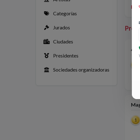
LIC
Categorías
Premi
Jurados
Ciudades
Art
Presidentes
1
Sociedades organizadoras
Mag
1