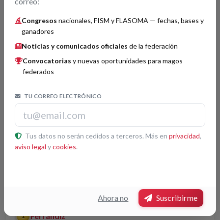
correo:
EMIL THOMA
Congresos
nacionales, FISM y FLASOMA — fechas, bases y
ganadores
Noticias y comunicados oficiales
de la federación
Premios por categorías
Convocatorias
y nuevas oportunidades para magos
federados
Invención o perfeccionamiento
Histórico
TU CORREO ELECTRÓNICO
Lefevre
1
A. Monge
2
Tus datos no serán cedidos a terceros. Más en
privacidad
,
aviso legal
y
cookies
.
Erles
3
Magia General
Histórico
Ahora no
Suscribirme
Ferrandiz
1