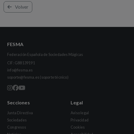
Volver
FESMA
Federación Española de Sociedades Mágicas
CIF: G88139191
info@fesma.es
soporte@fesma.es
(soporte técnico)
Secciones
Legal
Junta Directiva
Aviso legal
Sociedades
Privacidad
Congresos
Cookies