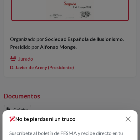
Organizado por
Sociedad Española de Ilusionismo
.
Presidido por
Alfonso Monge
.
Jurado
D. Javier de Areny (Presidente)
Documentos
Crónica
No te pierdas ni un truco
Suscríbete al boletín de FESMA y recibe directo en tu
Gran Premio