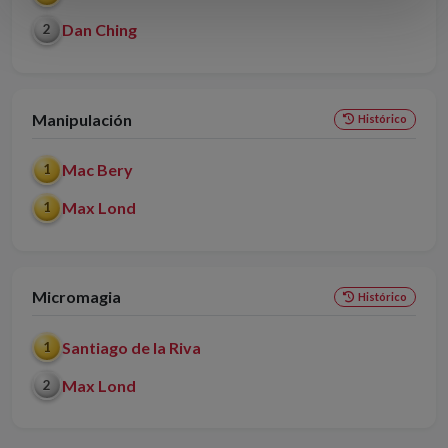
Dan Ching
2
Manipulación
Histórico
Mac Bery
1
Max Lond
1
Micromagia
Histórico
Santiago de la Riva
1
Max Lond
2