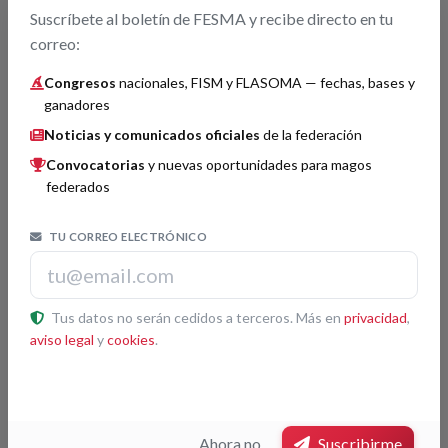
Mr. Rey (v)
3
Suscríbete al boletín de FESMA y recibe directo en tu
correo:
Congresos
nacionales, FISM y FLASOMA — fechas, bases y
Cartomagia
Histórico
ganadores
Noticias y comunicados oficiales
de la federación
Manolo Tena
1
Convocatorias
y nuevas oportunidades para magos
Toni Cachadiña
2
federados
Bernard Bilis
3
TU CORREO ELECTRÓNICO
Magia Cómica
Histórico
Tus datos no serán cedidos a terceros. Más en
privacidad
,
aviso legal
y
cookies
.
Conde Roferman
1
Pepe Regueira
2
Los Condes
3
Ahora no
Suscribirme