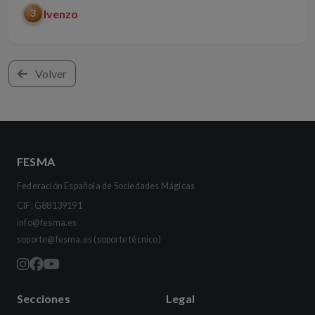
Ivenzo
3
Volver
FESMA
Federación Española de Sociedades Mágicas
CIF: G88139191
info@fesma.es
soporte@fesma.es
(soporte técnico)
Secciones
Legal