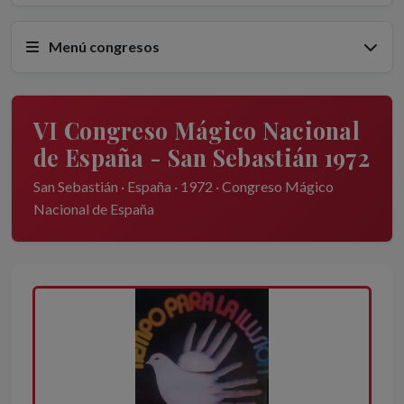
Menú congresos
VI Congreso Mágico Nacional
de España - San Sebastián 1972
San Sebastián · España · 1972 · Congreso Mágico
Nacional de España