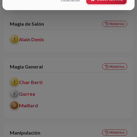
Magia de Salón
Histórico
Alain Denis
1
Magia General
Histórico
Char Berti
1
Gurrea
2
Maillard
3
Manipulación
Histórico