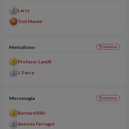
Larry
2
Toni Masini
3
Mentalismo
Histórico
Profesor Landil
1
J. Parra
2
Micromagia
Histórico
Bernard Bilis
1
Antonio Ferragut
2