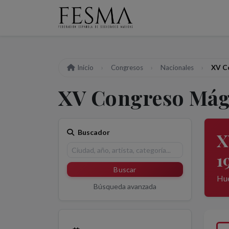
Inicio
Congresos
Nacionales
XV C
XV Congreso Mági
Buscador
X
1
Buscar
Hue
Búsqueda avanzada