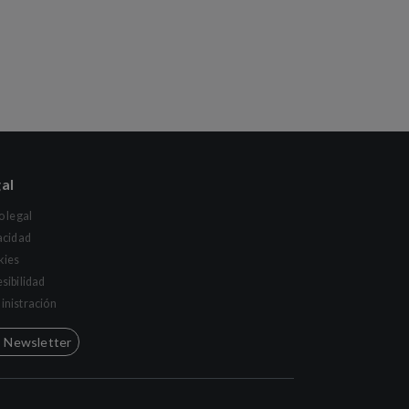
al
o legal
acidad
kies
sibilidad
nistración
Newsletter