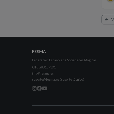
V
FESMA
Federación Española de Sociedades Mágicas
CIF: G88139191
info@fesma.es
soporte@fesma.es
(soporte técnico)