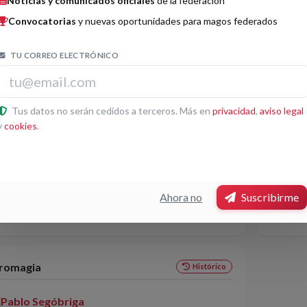
Noticias y comunicados oficiales
de la federación
S KIM
Convocatorias
y nuevas oportunidades para magos federados
TU CORREO ELECTRÓNICO
os por categorías
tomagia
Magia 
Histórico
Tus datos no serán cedidos a terceros. Más en
privacidad
,
aviso legal
y
cookies
.
Jordi
Dal
3
MagoMigue
Acto: Alucinación
Ahora no
Suscribirme
Giraudier
romagia
Histórico
Pablo Segóbriga