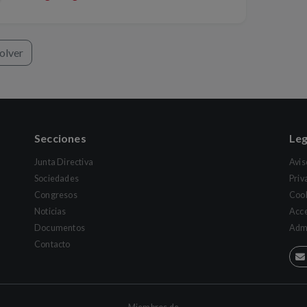
olver
Secciones
Leg
Junta Directiva
Avis
Sociedades
Priv
Congresos
Coo
Noticias
Acce
Documentos
Admi
Contacto