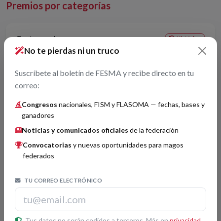
Premios por categorías
Cartomagia
Histórico
No te pierdas ni un truco
MagoMigue
1
Suscríbete al boletín de FESMA y recibe directo en tu
Acto: Voluntad, Azar y... Magia
correo:
Juan José
2
Congresos
nacionales, FISM y FLASOMA — fechas, bases y
Sergio
3
ganadores
Noticias y comunicados oficiales
de la federación
Convocatorias
y nuevas oportunidades para magos
Magia Cómica
Histórico
federados
Mad Martin
1
TU CORREO ELECTRÓNICO
Pedro y Japo
3
Tus datos no serán cedidos a terceros. Más en
privacidad
,