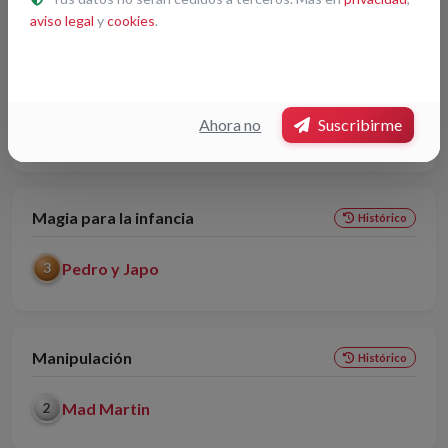
aviso legal
y
cookies
.
Magia General
Histórico
Armando Gómez (Darman)
2
Ahora no
Suscribirme
Salguery
3
Magia para la infancia
Histórico
Pedro y Japo
3
Manipulación
Histórico
Mad Martin
2