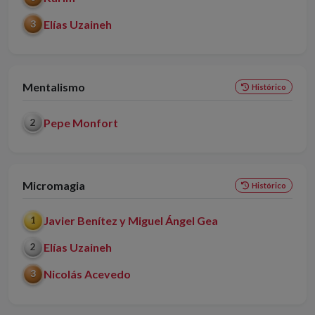
Elías Uzaineh
3
Mentalismo
Histórico
Pepe Monfort
2
Micromagia
Histórico
Javier Benítez y Miguel Ángel Gea
1
Elías Uzaineh
2
Nicolás Acevedo
3