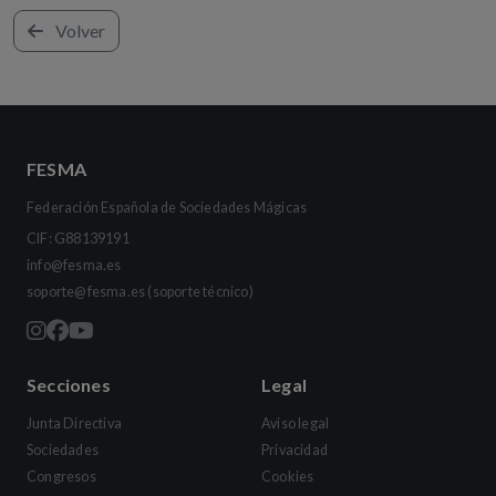
Volver
FESMA
Federación Española de Sociedades Mágicas
CIF: G88139191
info@fesma.es
soporte@fesma.es
(soporte técnico)
Secciones
Legal
Junta Directiva
Aviso legal
Sociedades
Privacidad
Congresos
Cookies