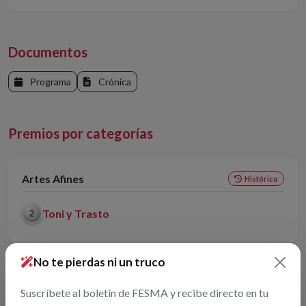
Documentos
Programa
Crónica
Premios por categorías
Artes Afines
Histórico
Toni y Trasto
2
No te pierdas ni un truco
Cartomagia
Histórico
Suscríbete al boletín de FESMA y recibe directo en tu