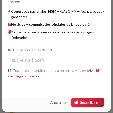
Tino y Oriol
1
correo:
Dani DaOrtiz
2
Congresos
nacionales, FISM y FLASOMA — fechas, bases y
ganadores
Os 4 de Pau
2
Noticias y comunicados oficiales
de la federación
Helder
3
Convocatorias
y nuevas oportunidades para magos
federados
Juan Manuel Marcos
3
TU CORREO ELECTRÓNICO
Grandes Ilusiones
Histórico
Tus datos no serán cedidos a terceros. Más en
privacidad
,
Ruiz de Retes
3
aviso legal
y
cookies
.
Invención o perfeccionamiento
Histórico
Ahora no
Suscribirme
Francisco Figueras
1