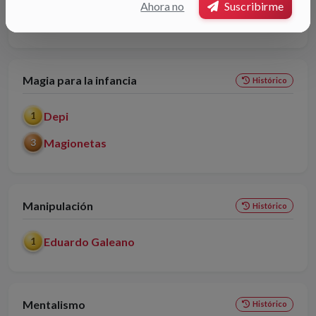
Ahora no
Suscribirme
Compañía Abozzi
3
Magia para la infancia
Histórico
Depi
1
Magionetas
3
Manipulación
Histórico
Eduardo Galeano
1
Mentalismo
Histórico