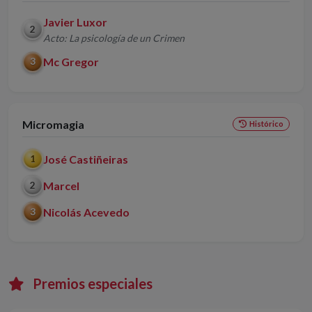
Javier Luxor
2
Acto: La psicología de un Crimen
Mc Gregor
3
Micromagia
Histórico
José Castiñeiras
1
Marcel
2
Nicolás Acevedo
3
Premios especiales