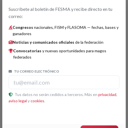
Héctor Mancha
Suscríbete al boletín de FESMA y recibe directo en tu
3
Acto: El Barquito
correo:
Congresos
nacionales, FISM y FLASOMA — fechas, bases y
ganadores
Invención o perfeccionamiento
Histórico
Noticias y comunicados oficiales
de la federación
Convocatorias
y nuevas oportunidades para magos
Jorge Luengo
1
federados
Corradin
2
TU CORREO ELECTRÓNICO
Alfonso Sueskun
3
Tus datos no serán cedidos a terceros. Más en
privacidad
,
Magia General
Histórico
aviso legal
y
cookies
.
Duo Kybalión
1
Armando Magia
2