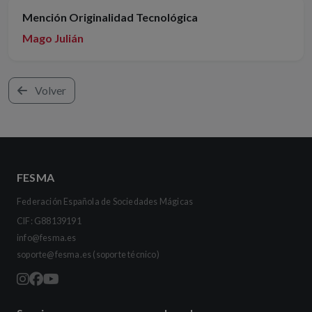
Mención Originalidad Tecnológica
Mago Julián
Volver
FESMA
Federación Española de Sociedades Mágicas
CIF: G88139191
info@fesma.es
soporte@fesma.es
(soporte técnico)