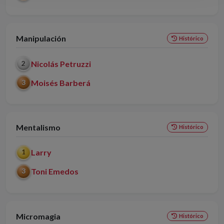
Manipulación
Histórico
Nicolás Petruzzi
2
Moisés Barberá
3
Mentalismo
Histórico
Larry
1
Toni Emedos
3
Micromagia
Histórico