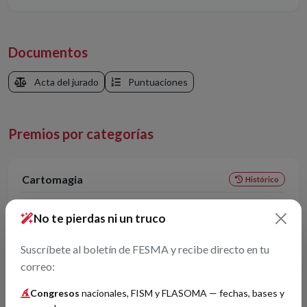
Documentos
Acta del jurado
Puntuaciones
Premios por categorías
Cartomagia
Histórico
Pere Rafart
1
No te pierdas ni un truco
Francisco Castellanos
3
Suscríbete al boletín de FESMA y recibe directo en tu
correo:
Congresos
nacionales, FISM y FLASOMA — fechas, bases y
Invención o perfeccionamiento
Histórico