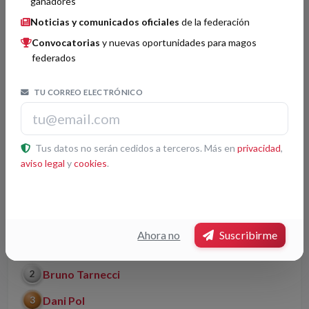
ganadores
Noticias y comunicados oficiales
de la federación
Javier Teodosio
2
Convocatorias
y nuevas oportunidades para magos
Shado
3
federados
TU CORREO ELECTRÓNICO
Magia Cómica
Histórico
Tus datos no serán cedidos a terceros. Más en
privacidad
,
Cayetano Lledó
3
aviso legal
y
cookies
.
Magia General
Histórico
Ahora no
Suscribirme
Gisell
1
Bruno Tarnecci
2
Dani Pol
3