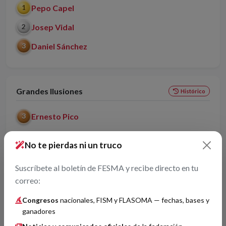
Pepo Capel
1
Josep Vidal
2
Daniel Sánchez
3
Grandes Ilusiones
Histórico
Ernesto Pico
3
No te pierdas ni un truco
Invención o perfeccionamiento
Histórico
Suscríbete al boletín de FESMA y recibe directo en tu
correo:
Willy Monroe
1
Congresos
nacionales, FISM y FLASOMA — fechas, bases y
Óscar de la Torre
2
ganadores
Codini & Carlos Fortuna
3