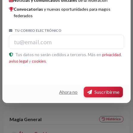
Noticias y comunicados oficiales
de la federación
Convocatorias
y nuevas oportunidades para magos
federados
Magia Cómica
Histórico
TU CORREO ELECTRÓNICO
Joan Cassanyes
3
Acto: L'última oportunitat
Tus datos no serán cedidos a terceros. Más en
privacidad
,
aviso legal
y
cookies
.
Magia de Salón
Histórico
Javi Rufo
1
Ahora no
Suscribirme
Acto: Esferas Lentas
Magia General
Histórico