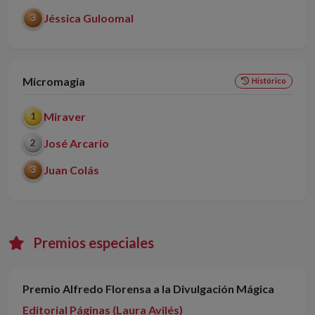
Jéssica Guloomal
3
Micromagia
Histórico
Miraver
1
José Arcario
2
Juan Colás
3
Premios especiales
Premio Alfredo Florensa a la Divulgación Mágica
Editorial Páginas (Laura Avilés)