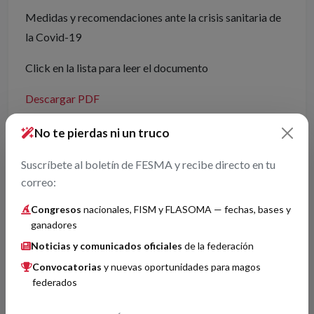
Medidas y recomendaciones ante la crisis sanitaria de
la Covid-19
Click en la lista para leer el documento
Descargar PDF
No te pierdas ni un truco
Entradas relacionadas
Suscríbete al boletín de FESMA y recibe directo en tu
correo:
Novedades INAEM
21/03/2026
Congresos
nacionales, FISM y FLASOMA — fechas, bases y
ganadores
Buscador
Noticias y comunicados oficiales
de la federación
Convocatorias
y nuevas oportunidades para magos
federados
Buscar