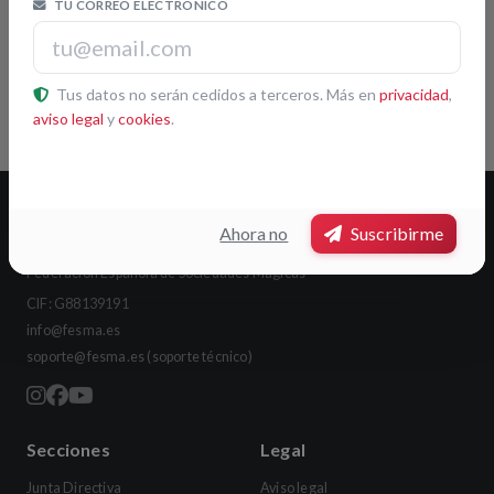
TU CORREO ELECTRÓNICO
Etiquetas
Inaem
Tus datos no serán cedidos a terceros. Más en
privacidad
,
aviso legal
y
cookies
.
Ahora no
Suscribirme
FESMA
Federación Española de Sociedades Mágicas
CIF: G88139191
info@fesma.es
soporte@fesma.es
(soporte técnico)
Secciones
Legal
Junta Directiva
Aviso legal