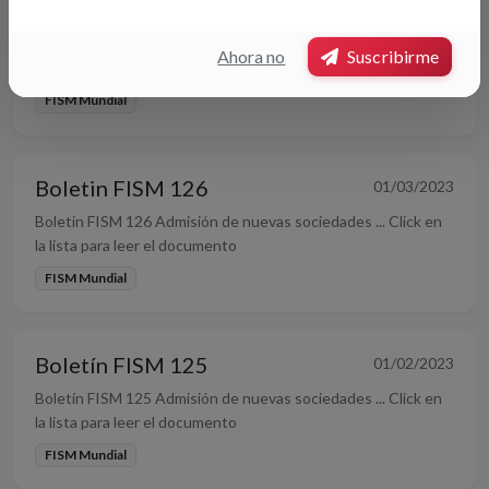
novedades. BIENVENIDA A UNA NUEVA SOCIEDAD: THE
CHICAGO MAGIC ROUND TABLE ... Click en la lista para leer
Ahora no
Suscribirme
el documento
FISM Mundial
Boletin FISM 126
01/03/2023
Boletin FISM 126 Admisión de nuevas sociedades ... Click en
la lista para leer el documento
FISM Mundial
Boletín FISM 125
01/02/2023
Boletín FISM 125 Admisión de nuevas sociedades ... Click en
la lista para leer el documento
FISM Mundial