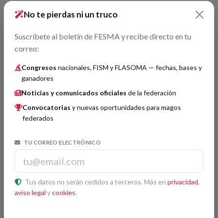
Boletín FISM 130 Solicitud de BUSAN para organizar el
No te pierdas ni un truco
campeonato de magia de 2028 ... Click en la lista para leer el
documento
Suscríbete al boletín de FESMA y recibe directo en tu
FISM Mundial
correo:
Congresos
nacionales, FISM y FLASOMA — fechas, bases y
Boletín FISM 131
ganadores
01/08/2023
Noticias y comunicados oficiales
de la federación
Boletín FISM 131 Resultados de la votación para la
aprobación de las cuentas del ejercicio 2022-2023 ... Click en
Convocatorias
y nuevas oportunidades para magos
la lista para leer el documento
federados
FISM Mundial
TU CORREO ELECTRÓNICO
Boletín FISM 128
01/06/2023
Tus datos no serán cedidos a terceros. Más en
privacidad
,
Boletín FISM 128 A todos los Presidentes de las sociedades
aviso legal
y
cookies
.
miembros de FISM y Delegados en la ASAMBLEA GENERAL
de FISM. Querido Presidente, Querido amigo de la Magia, Es
un placer mantenerlos informados a cerca de las últimas