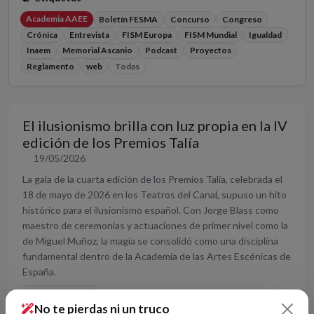
Academia AAEE
Boletín FESMA
Concurso
Congreso
Crónica
Entrevista
FISM Europa
FISM Mundial
Igualdad
Inaem
Memorial Ascanio
Podcast
Proyectos
Reglamento
web
Todas
El ilusionismo brilla con luz propia en la IV
edición de los Premios Talía
19/05/2026
La gala de la cuarta edición de los Premios Talía, celebrada el
18 de mayo de 2026 en los Teatros del Canal, supuso un hito
histórico para el ilusionismo español. Con Jorge Blass como
maestro de ceremonias y actuaciones de primer nivel como la
de Miguel Muñoz, la magia se consolidó como una disciplina
fundamental dentro de la Academia de las Artes Escénicas de
España.
Academia AAEE
No te pierdas ni un truco