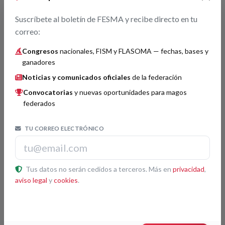
Suscríbete al boletín de FESMA y recibe directo en tu
MagoMigue nombrado Académico de las
correo:
Artes Escénicas
31/07/2025
Congresos
nacionales, FISM y FLASOMA — fechas, bases y
ganadores
Nuestro vicepresidente, el MagoMigue es nombrado
académico de las Artes Escénicas de España. Con la
Noticias y comunicados oficiales
de la federación
incorporación del granadino, el ilusionismo gana visibilidad y
Convocatorias
y nuevas oportunidades para magos
abre la puerta a una mayor integración en el mundo de la
federados
cultura nacional.
Academia AAEE
TU CORREO ELECTRÓNICO
Boletín Academia de Artes Escénicas de
Tus datos no serán cedidos a terceros. Más en
privacidad
,
España nº37, página 64
aviso legal
y
cookies
.
01/06/2025
Boletín Academia de Artes Escénicas de España nº37, página
64En este número de la revista de la Academia de Artes
Escénicas de España el artículo La magia española y la magia