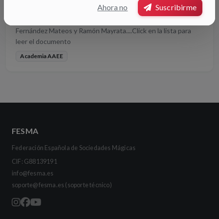
Ahora no
Suscribirme
en España, entre las páginas 64 y 77 se incluye una entrevista
a Antonio Díaz, y artículos mágicos de Nacho Diago, Eloy
Fernández Mateos y Ramón Mayrata....Click en la lista para
leer el documento
Academia AAEE
FESMA
Federación Española de Sociedades Mágicas
CIF: G88139191
info@fesma.es
soporte@fesma.es
(soporte técnico)