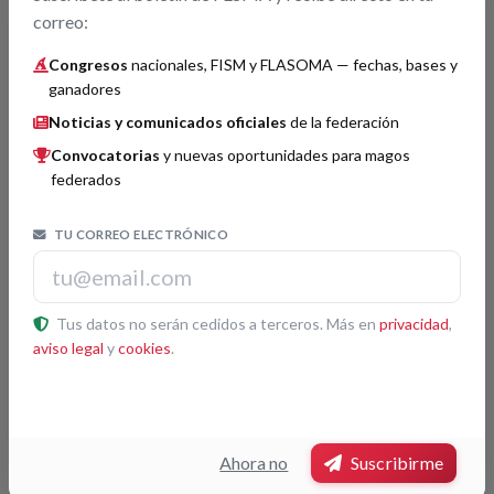
correo:
Aprobado nuevo reglamento de asignación de avales FISM
Congresos
nacionales, FISM y FLASOMA — fechas, bases y
de FESMA
ganadores
27/05/2026
Noticias y comunicados oficiales
de la federación
Newsletter
01/07/2022
Convocatorias
y nuevas oportunidades para magos
federados
Newsletter
01/05/2022
TU CORREO ELECTRÓNICO
Newsletter
01/04/2022
Tus datos no serán cedidos a terceros. Más en
privacidad
,
aviso legal
y
cookies
.
Buscador
Buscar
Ahora no
Suscribirme