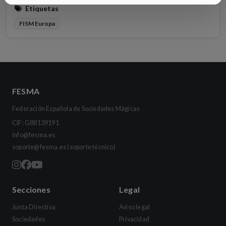
Etiquetas
FISM Europa
FESMA
Federación Española de Sociedades Mágicas
CIF: G88139191
info@fesma.es
soporte@fesma.es
(soporte técnico)
Secciones
Legal
Junta Directiva
Aviso legal
Sociedades
Privacidad