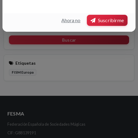
Buscador
Ahora no
Suscribirme
Buscar
Etiquetas
FISM Europa
FESMA
Federación Española de Sociedades Mágicas
CIF: G88139191