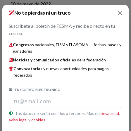
08 de mayo de 2022.
No te pierdas ni un truco
Click en la lista para leer el documento
Suscríbete al boletín de FESMA y recibe directo en tu
Descargar PDF
correo:
Congresos
nacionales, FISM y FLASOMA — fechas, bases y
ganadores
Entradas relacionadas
Noticias y comunicados oficiales
de la federación
Aprobado nuevo reglamento de asignación de avales FISM
Convocatorias
y nuevas oportunidades para magos
de FESMA
federados
27/05/2026
Newsletter
TU CORREO ELECTRÓNICO
01/07/2022
Newsletter
01/05/2022
Tus datos no serán cedidos a terceros. Más en
privacidad
,
aviso legal
y
cookies
.
Comunicado
01/03/2022