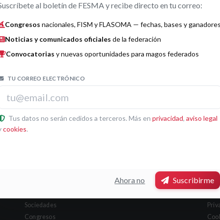
Suscríbete al boletín de FESMA y recibe directo en tu correo:
Congresos
nacionales, FISM y FLASOMA — fechas, bases y ganadore
Noticias y comunicados oficiales
de la federación
Convocatorias
y nuevas oportunidades para magos federados
TU CORREO ELECTRÓNICO
Tus datos no serán cedidos a terceros. Más en
privacidad
,
aviso legal
y
cookies
.
Secciones
Leg
Ahora no
Suscribirme
Junta Directiva
Avis
Sociedades
Priv
Congresos
Coo