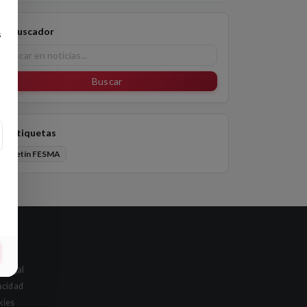
Buscador
s
Buscar
Etiquetas
Boletín FESMA
al
o legal
acidad
kies