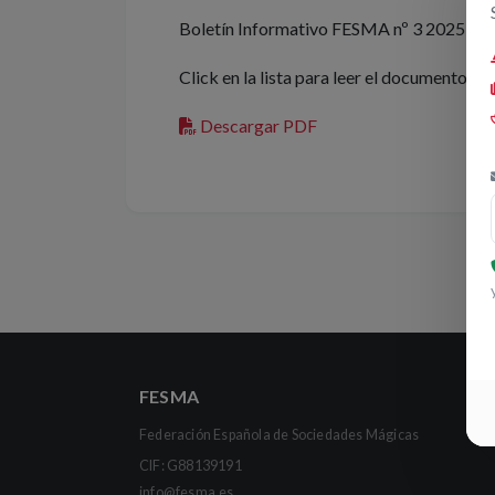
Boletín Informativo FESMA nº 3 2025
Click en la lista para leer el documento
Descargar PDF
FESMA
Federación Española de Sociedades Mágicas
CIF: G88139191
info@fesma.es