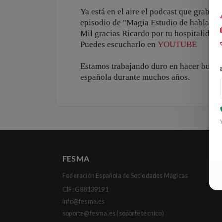
Ya está en el aire el podcast que grab
episodio de "Magia Estudio de habla"
Mil gracias Ricardo por tu hospitalidad
Puedes escucharlo en
YOUTUBE
Estamos trabajando duro en hacer bueno
española durante muchos años.
FESMA
Federación Española de Sociedades Mágicas
CIF: G88139191
info@fesma.es
soporte@fesma.es
(soporte técnico)