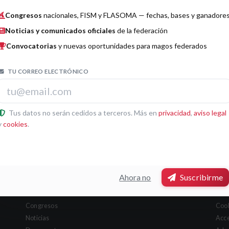
amos con Ricardo de @magia.estudio para su nuevo
Congresos
nacionales, FISM y FLASOMA — fechas, bases y ganadore
Noticias y comunicados oficiales
de la federación
 y generosidad -*
Convocatorias
y nuevas oportunidades para magos federados
s cimientos у sostener a la comunidad mágica
TU CORREO ELECTRÓNICO
Tus datos no serán cedidos a terceros. Más en
privacidad
,
aviso legal
y
cookies
.
Secciones
Leg
Ahora no
Suscribirme
Junta Directiva
Avis
Sociedades
Priv
Congresos
Coo
Noticias
Acce