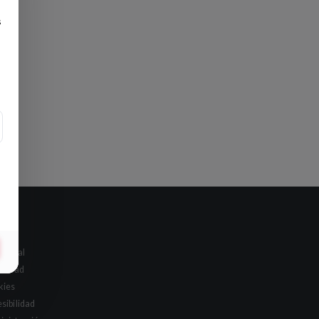
s
al
o legal
acidad
kies
sibilidad