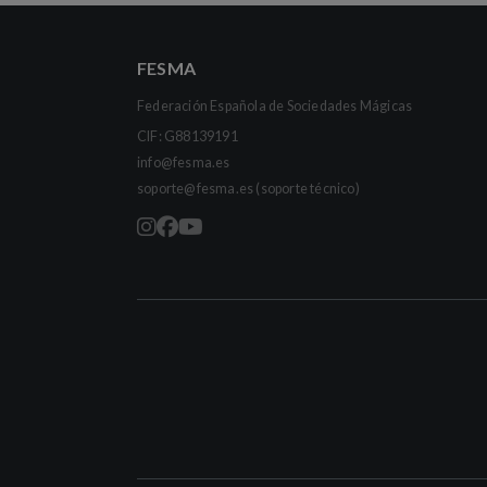
FESMA
Federación Española de Sociedades Mágicas
CIF: G88139191
info@fesma.es
soporte@fesma.es
(soporte técnico)