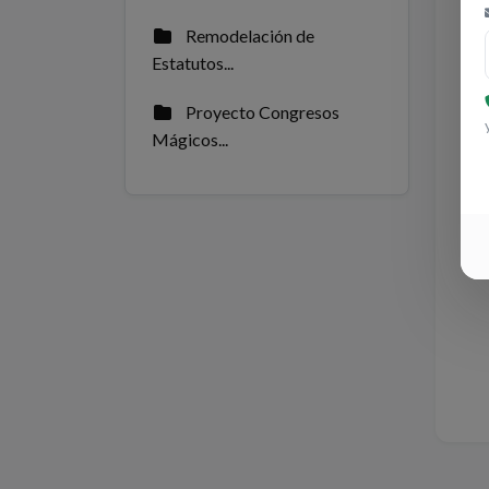
Remodelación de
Estatutos...
Proyecto Congresos
Mágicos...