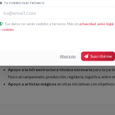
Objetivos del Proyecto
TU CORREO ELECTRÓNICO
Profesionalización del ilusionismo en España
mediante la
en competiciones internacionales.
Tus datos no serán cedidos a terceros. Más en
privacidad
,
aviso legal
Promoción de la magia española
a nivel mundial, reforzando
y
cookies
.
escena internacional.
Difusión de la "Marca España" en el sector del ilusionism
los artistas nacionales.
Conservación y fortalecimiento del alto nivel mágico en
Ahora no
Suscribirme
legado.
Apoyo a la infraestructura técnica necesaria
para la part
físico al campeonato, producción, regiduría, logística, entre ot
Apoyo a artistas mágicos
en otras iniciativas con objetivo