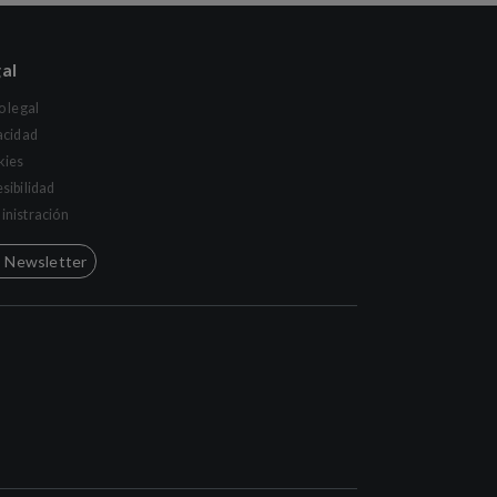
al
o legal
acidad
kies
sibilidad
nistración
Newsletter