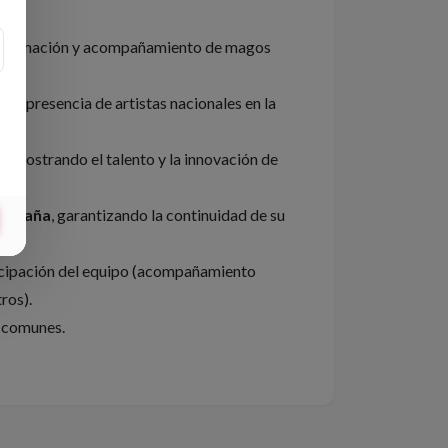
 formación y acompañamiento de magos
 la presencia de artistas nacionales en la
o
, mostrando el talento y la innovación de
 España
, garantizando la continuidad de su
icipación del equipo (acompañamiento
ros).
s comunes.