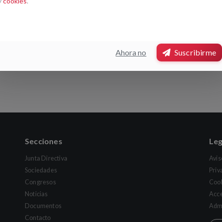
y
cookies
.
premio ha sido otorgado a
Juan Tamariz, Ramón Mayrata, Laura
Sánchez.
Ahora no
Suscribirme
Secciones
Leg
Junta Directiva
Avis
Sociedades
Priv
Congresos
Coo
Noticias
Acce
Documentos
Admi
Contacto