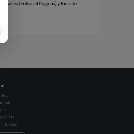
 Avilés (Editorial Páginas) y Ricardo
al
o legal
acidad
kies
sibilidad
nistración