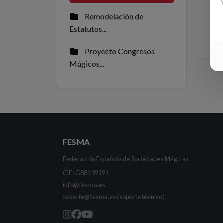
Remodelación de
Estatutos...
Proyecto Congresos
Mágicos...
FESMA
Federación Española de Sociedades Mágicas
CIF: G88139191
info@fesma.es
soporte@fesma.es
(soporte técnico)