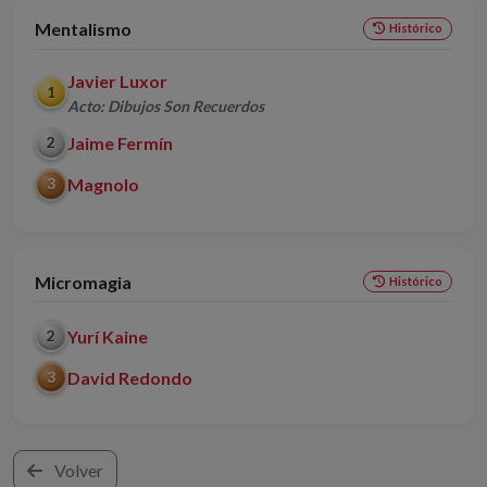
Mentalismo
Histórico
Javier Luxor
1
Acto: Dibujos Son Recuerdos
Jaime Fermín
2
Magnolo
3
Micromagia
Histórico
Yurí Kaine
2
David Redondo
3
Volver