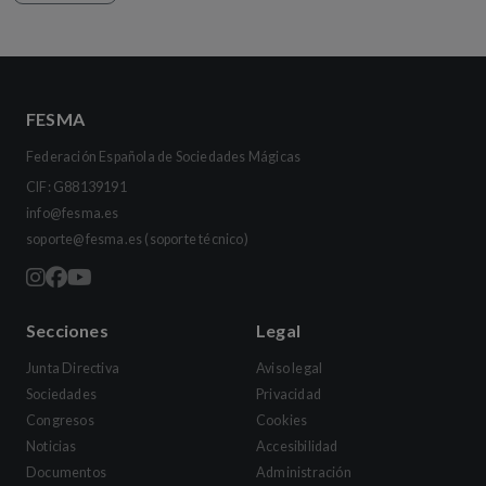
FESMA
Federación Española de Sociedades Mágicas
CIF: G88139191
info@fesma.es
soporte@fesma.es
(soporte técnico)
Secciones
Legal
Junta Directiva
Aviso legal
Sociedades
Privacidad
Congresos
Cookies
Noticias
Accesibilidad
Documentos
Administración