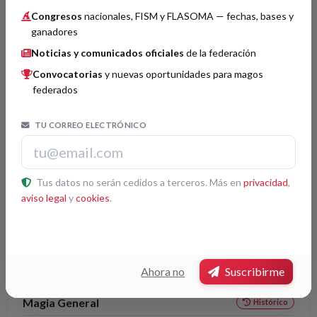
Invención o perfeccionamiento
Histórico
Congresos
nacionales, FISM y FLASOMA — fechas, bases y
ganadores
Mago Emiliano
1
Noticias y comunicados oficiales
de la federación
Rubén Vilagrand
Convocatorias
y nuevas oportunidades para magos
2
federados
Mago J
3
TU CORREO ELECTRÓNICO
Magia de Salón
Histórico
Tus datos no serán cedidos a terceros. Más en
privacidad
,
Samuel Arribas
aviso legal
y
cookies
.
2
Acto: El Minibar de los Palíndromos
Rubén Vilagrand
3
Ahora no
Suscribirme
Magia General
Histórico