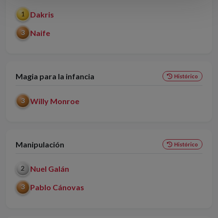
Dakris
1
Naife
3
Magia para la infancia
Histórico
Willy Monroe
3
Manipulación
Histórico
Nuel Galán
2
Pablo Cánovas
3