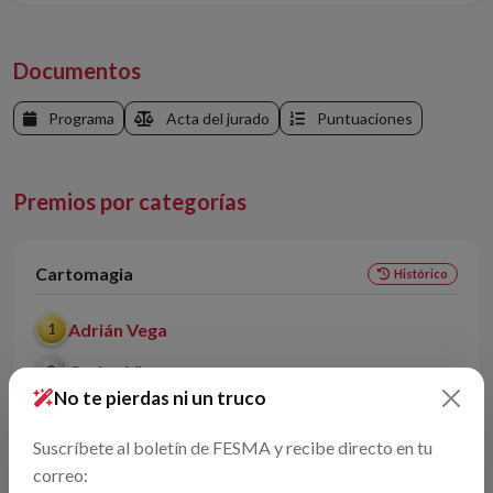
Documentos
Programa
Acta del jurado
Puntuaciones
Premios por categorías
Cartomagia
Histórico
Adrián Vega
1
Carlos Vinuesa
2
No te pierdas ni un truco
Mago J
3
Suscríbete al boletín de FESMA y recibe directo en tu
correo: