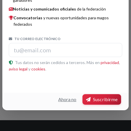
ganadores
Boletín FISM 161
Noticias y comunicados oficiales
de la federación
01/04/2025
Convocatorias
y nuevas oportunidades para magos
Boletín FISM 163
federados
01/04/2025
TU CORREO ELECTRÓNICO
Buscador
Tus datos no serán cedidos a terceros. Más en
privacidad
,
Buscar
aviso legal
y
cookies
.
Etiquetas
FISM Mundial
Ahora no
Suscribirme