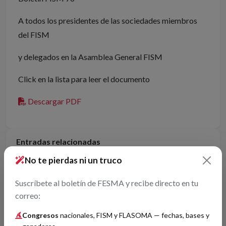
A todos los presidentes de las sociedades miembros
del FISM
y delegados en la Asamblea General FISM
Click en la lista para leer el documento
Descargar PDF
Entradas relacionadas
No te pierdas ni un truco
Aprobado nuevo reglamento de asignación de avales FISM
de FESMA
Suscríbete al boletín de FESMA y recibe directo en tu
27/05/2026
correo:
Boletín FISM 164
Congresos
nacionales, FISM y FLASOMA — fechas, bases y
01/05/2025